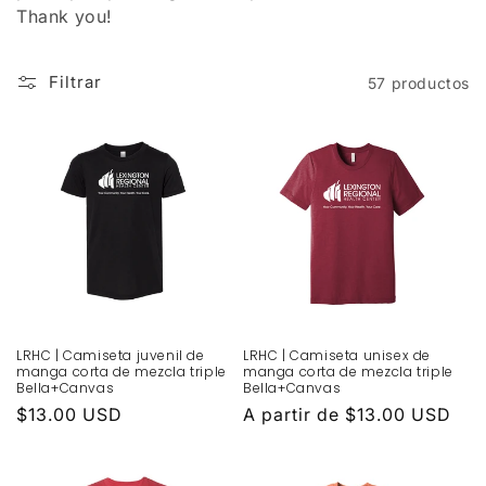
ó
Thank you!
n
:
Filtrar
57 productos
LRHC | Camiseta juvenil de
LRHC | Camiseta unisex de
manga corta de mezcla triple
manga corta de mezcla triple
Bella+Canvas
Bella+Canvas
Precio
$13.00 USD
Precio
A partir de $13.00 USD
habitual
habitual