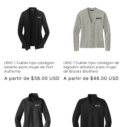
LRHC | Suéter tipo cárdigan
LRHC | Suéter tipo cárdigan de
abierto para mujer de Port
algodón elástico para mujer
Authority
de Brooks Brothers
Precio
A partir de $38.00 USD
Precio
A partir de $48.00 USD
habitual
habitual