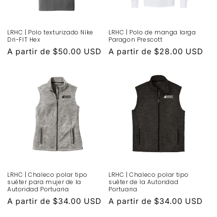
LRHC | Polo texturizado Nike
LRHC | Polo de manga larga
Dri-FIT Hex
Paragon Prescott
Precio
A partir de $50.00 USD
Precio
A partir de $28.00 USD
habitual
habitual
LRHC | Chaleco polar tipo
LRHC | Chaleco polar tipo
suéter para mujer de la
suéter de la Autoridad
Autoridad Portuaria
Portuaria
Precio
A partir de $34.00 USD
Precio
A partir de $34.00 USD
habitual
habitual