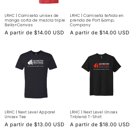
LRHC | Camiseta unisex de
LRHC | Camiseta teñida en
manga corta de mezcla triple
prenda de Port &amp;
Bella+Canvas
Company
Precio
A partir de $14.00 USD
Precio
A partir de $14.00 USD
habitual
habitual
LRHC | Next Level Apparel
LRHC | Next Level Unisex
Unisex Tee
Triblend T-Shirt
Precio
A partir de $13.00 USD
Precio
A partir de $18.00 USD
habitual
habitual