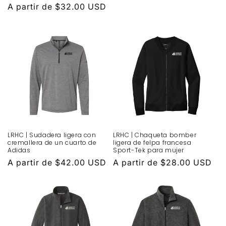
habitual
Precio
A partir de $32.00 USD
habitual
LRHC | Sudadera ligera con
LRHC | Chaqueta bomber
cremallera de un cuarto de
ligera de felpa francesa
Adidas
Sport-Tek para mujer
Precio
A partir de $42.00 USD
Precio
A partir de $28.00 USD
habitual
habitual