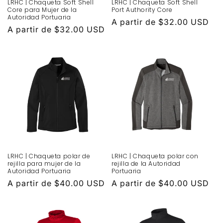
LRHC | Chaqueta Soft Shell
LRHC | Chaqueta Soft Shell
Core para Mujer de la
Port Authority Core
Autoridad Portuaria
Precio
A partir de $32.00 USD
Precio
A partir de $32.00 USD
habitual
habitual
LRHC | Chaqueta polar de
LRHC | Chaqueta polar con
rejilla para mujer de la
rejilla de la Autoridad
Autoridad Portuaria
Portuaria
Precio
A partir de $40.00 USD
Precio
A partir de $40.00 USD
habitual
habitual