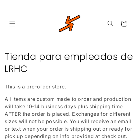
Ir
directamente
al contenido
Carrito
C
Tienda para empleados de
o
LRHC
l
This is a pre-order store.
e
All items are custom made to order and production
c
will take 10-14 business days plus shipping time
c
AFTER the order is placed. Exchanges for different
sizes will not be possible. You will receive an email
i
or text when your order is shipping out or ready for
pick up depending on info provided at check out.