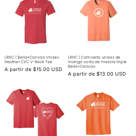
LRHC | Bella+Canvas Unisex
LRHC | Camiseta unisex de
Heather CVC V-Neck Tee
manga corta de mezcla triple
Bella+Canvas
Precio
A partir de $15.00 USD
Precio
A partir de $13.00 USD
habitual
habitual