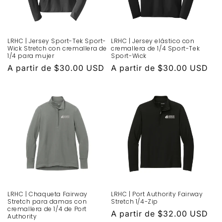
LRHC | Jersey Sport-Tek Sport-
LRHC | Jersey elástico con
Wick Stretch con cremallera de
cremallera de 1/4 Sport-Tek
1/4 para mujer
Sport-Wick
Precio
A partir de $30.00 USD
Precio
A partir de $30.00 USD
habitual
habitual
LRHC | Chaqueta Fairway
LRHC | Port Authority Fairway
Stretch para damas con
Stretch 1/4-Zip
cremallera de 1/4 de Port
Precio
A partir de $32.00 USD
Authority