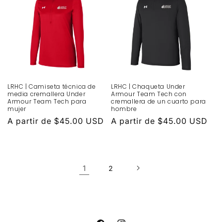
LRHC | Camiseta técnica de
LRHC | Chaqueta Under
media cremallera Under
Armour Team Tech con
Armour Team Tech para
cremallera de un cuarto para
mujer
hombre
Precio
A partir de $45.00 USD
Precio
A partir de $45.00 USD
habitual
habitual
1
2