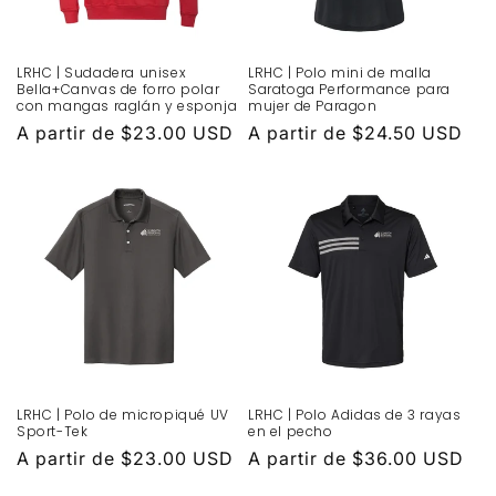
LRHC | Sudadera unisex
LRHC | Polo mini de malla
Bella+Canvas de forro polar
Saratoga Performance para
con mangas raglán y esponja
mujer de Paragon
Precio
A partir de $23.00 USD
Precio
A partir de $24.50 USD
habitual
habitual
LRHC | Polo de micropiqué UV
LRHC | Polo Adidas de 3 rayas
Sport-Tek
en el pecho
Precio
A partir de $23.00 USD
Precio
A partir de $36.00 USD
habitual
habitual